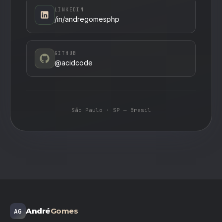
LINKEDIN
/in/andregomesphp
GITHUB
@acidcode
São Paulo · SP — Brasil
André
Gomes
AG