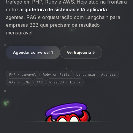
tráfego em PHP, Ruby e AWS. Hoje atuo na fronteira
entre
arquitetura de sistemas e IA aplicada
:
agentes, RAG e orquestração com Langchain para
empresas B2B que precisam de resultado
mensurável.
Agendar conversa
Ver trajetória
PHP · Laravel
Ruby on Rails
Langchain · Agentes
RAG · LLMs
AWS
FreeBSD · Linux