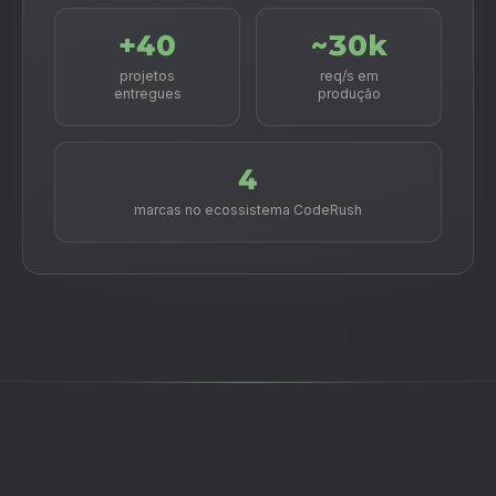
+40
~30k
projetos
req/s em
entregues
produção
4
marcas no ecossistema CodeRush