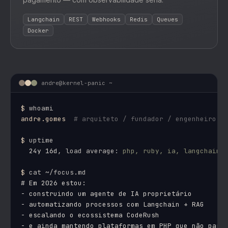
Langchain
REST
Webhooks
Redis
Queues
Docker
andre@kernel-panic ~
$
andre.gomes
# arquiteto / fundador / engenheiro d
$
  24y 16d
, load average: 
php, ruby, ia, langchain
$
# Em 2026 estou:

- construindo um agente de IA proprietário

- automatizando processos com Langchain + RAG

- escalando o ecossistema CodeRush

- e ainda mantendo plataformas em PHP que não para