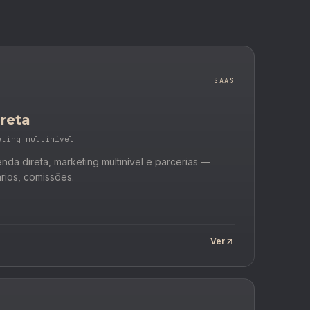
SAAS
reta
eting multinível
nda direta, marketing multinível e parcerias —
nários, comissões.
Ver