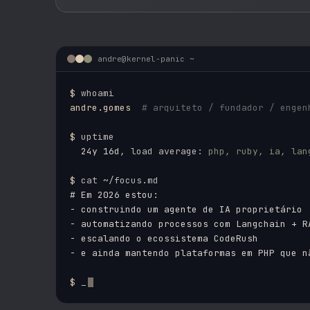
andre@kernel-panic ~
$
andre.gomes
# arquiteto / fundador / engen
$
  24y 16d
, load average: 
php, ruby, ia, lan
$
# Em 2026 estou:

- construindo um agente de IA proprietário

- automatizando processos com Langchain + RA
- escalando o ecossistema CodeRush

- e ainda mantendo plataformas em PHP que n
$
 _