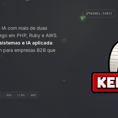
KERNEL.PANIC
e IA com mais de duas
áfego em PHP, Ruby e AWS.
 sistemas e IA aplicada
:
n para empresas B2B que
s
RAG · LLMs
AWS