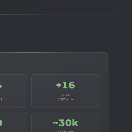
4
+16
m
anos
ia
com PHP
0
~30k