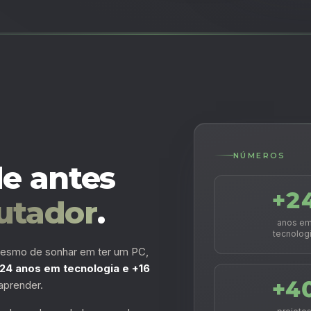
NÚMEROS
e antes
+2
utador
.
anos e
tecnolog
esmo de sonhar em ter um PC,
24 anos em tecnologia e +16
+4
aprender.