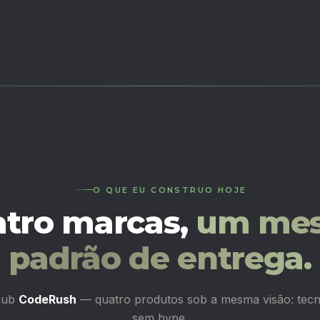
O QUE EU CONSTRUO HOJE
tro marcas,
um me
padrão de entrega.
hub
CodeRush
— quatro produtos sob a mesma visão: tecno
sem hype.