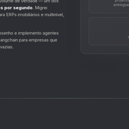
r volume de verdade — um dos
projeto
entregue
es por segundo
. Migrei
 ERPs imobiliários e multinível,
desenho e implemento agentes
 Langchain para empresas que
vazias.