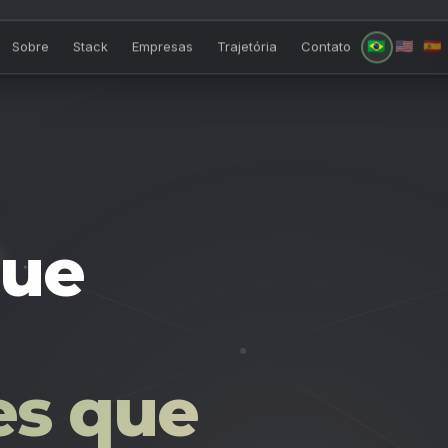
🇧🇷
🇺🇸
🇪🇸
Sobre
Stack
Empresas
Trajetória
Contato
que
s que