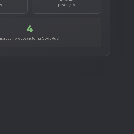
s
req/s em
s
produção
4
marcas no ecossistema CodeRush