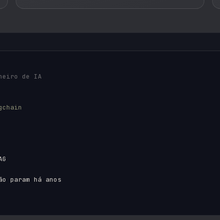
heiro de IA
gchain
G

ão param há anos