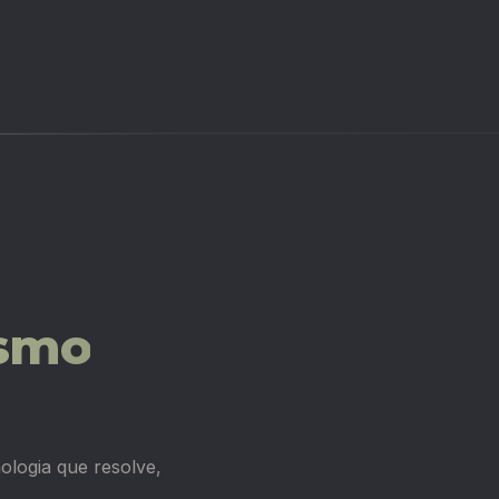
smo
logia que resolve,